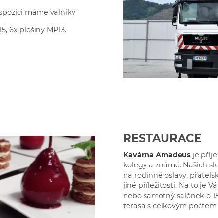
ispozici máme valníky
5, 6x plošiny MP13.
RESTAURACE
Kavárna Amadeus
je příj
kolegy a známé. Našich sl
na rodinné oslavy, přátels
jiné příležitosti. Na to je
nebo samotný salónek o 15 
terasa s celkovým počtem 