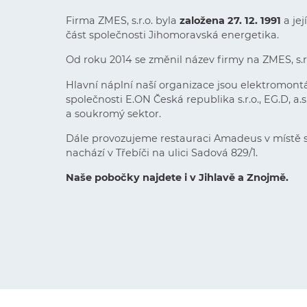
Firma ZMES, s.r.o. byla
založena 27. 12. 1991
a je
část společnosti Jihomoravská energetika.
Od roku 2014 se změnil název firmy na ZMES, s.r
Hlavní náplní naší organizace jsou elektromontá
společnosti E.ON Česká republika s.r.o., EG.D, a.s.
a soukromý sektor.
Dále provozujeme restauraci Amadeus v místě sí
nachází v Třebíči na ulici Sadová 829/1.
Naše pobočky najdete i v Jihlavě a Znojmě.