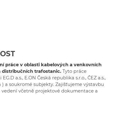
NOST
í práce v oblasti kabelových a venkovních
distribučních trafostanic.
Tyto práce
EG.D a.s., E.ON Česká republika s.r.o., ČEZ a.s.,
a ) a soukromé subjekty. Zajišťujeme výstavbu
ch vedení včetně projektové dokumentace a