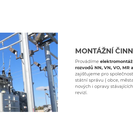
MONTÁŽNÍ ČIN
Provádíme
elektromontážn
rozvodů NN, VN, VO, MR a 
zajišťujeme pro společnosti 
státní správu ( obce, měst
nových i opravy stávající
revizí.