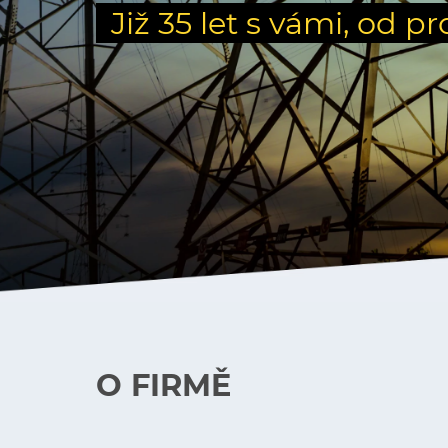
Již 35 let s vámi, od pr
O FIRMĚ